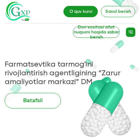
O`quv kursi
Savol berish
Dori vositasi sifat
nuqsoni haqida xabar
berish
Farmatsevtika tarmog'ini
rivojlantirish agentligining “Zarur
amaliyotlar markazi” DM
Batafsil