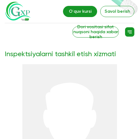
O`quv kursi
Savol berish
Dori vositasi sifat
nuqsoni haqida xabar
berish
Inspektsiyalarni tashkil etish xizmati