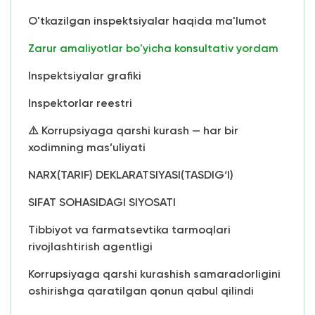
O'tkazilgan inspektsiyalar haqida ma'lumot
Zarur amaliyotlar bo'yicha konsultativ yordam
Inspektsiyalar grafiki
Inspektorlar reestri
⚠️ Korrupsiyaga qarshi kurash — har bir
xodimning mas’uliyati
NARX(TARIF) DEKLARATSIYASI(TASDIG‘I)
SIFAT SOHASIDAGI SIYOSATI
Tibbiyot va farmatsevtika tarmoqlari
rivojlashtirish agentligi
Korrupsiyaga qarshi kurashish samaradorligini
oshirishga qaratilgan qonun qabul qilindi