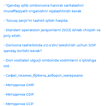
- "Qanday qilib omborxona harorat xaritalashni
muvaffaqiyatli o'rganishni rejalashtirish kerak
- "Sovuq zanjir"ni tashkil qilish haqida.
- Standart operatsion jarayonlarni (SOJ) ishlab chiqish va
joriy etish.
- Dorixona tashkilotida o'z-o'zini tekshirish uchun SOP
qanday bo'lishi kerak?
- Dori vositalari ulgurji omborida xodimlarni oʻqitishga
oid.
- Сифат_тизими_бўйича_ахборот_материали
- Методичка GMP
- Методичка GDP
- Методичка GCP