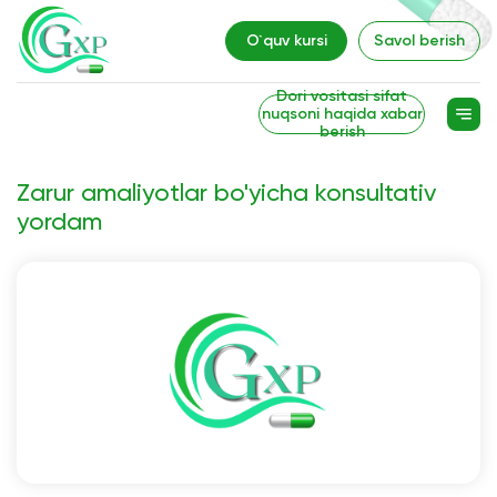
O`quv kursi
Savol berish
Dori vositasi sifat
nuqsoni haqida xabar
berish
Zarur amaliyotlar bo'yicha konsultativ
yordam