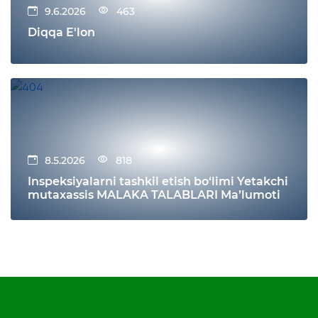
9.6.2026
463
Diqqa E'lon
8.5.2026
818
Inspeksiyalarni tashkil etish bo‘limi Yetakchi
mutaxassis MALAKA TALABLARI Ma’lumoti