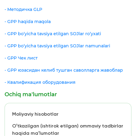
- Методичка GLP
- GPP haqida maqola
- GPP bo‘yicha tavsiya etilgan SOJlar ro‘yxati
- GPP bo‘yicha tavsiya etilgan SOJlar namunalari
- GPP Чек лист
- GPP юзасидан келиб тушган саволларга жавоблар
- Квалификация оборудования
Ochiq ma'lumotlar
Moliyaviy hisobotlar
Oʼtkazilgan (ishtirok etilgan) ommaviy tadbirlar
haqida maʼlumotlar