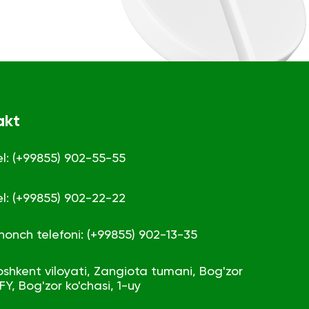
akt
el: (+99855) 902-55-55
el: (+99855) 902-22-22
shonch telefoni: (+99855) 902-13-35
oshkent viloyati, Zangiota tumani, Bog'zor
FY, Bog'zor ko'chasi, 1-uy