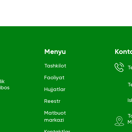
Menyu
Kont
Tashkilot
T
Faoliyat
ik
T
ibos
Hujjatlar
I
Reestr
Matbuot
T
markazi
M
Kontaktlar