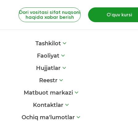
Dori vositasi sifat nuqsoni
O`quv kursi
haqida xabar berish
Tashkilot
Faoliyat
Hujjatlar
Reestr
Matbuot markazi
Kontaktlar
Ochiq ma'lumotlar