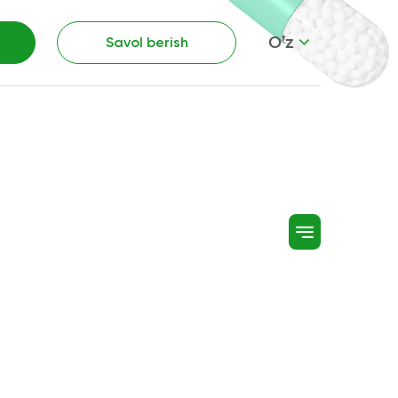
O’z
Savol berish