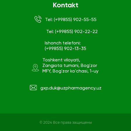
Kontakt
Tel: (+99855) 902-55-55
Tel: (+99855) 902-22-22
Ishonch telefoni:
(+99855) 902-13-35
Toshkent viloyati,
Zangiota tumani, Bog'zor
MFY, Bog'zor ko'chasi, 1-uy
gxp.duk@uzpharmagency.uz
© 2024 Все права защищены