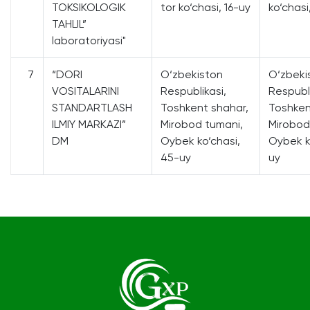
TOKSIKOLOGIK
tor ko‘chasi, 16-uy
ko‘chasi
TAHLIL”
laboratoriyasi"
7
“DORI
O‘zbekiston
O‘zbeki
VOSITALARINI
Respublikasi,
Respubli
STANDARTLASH
Toshkent shahar,
Toshken
ILMIY MARKAZI”
Mirobod tumani,
Mirobod
DM
Oybek ko‘chasi,
Oybek k
45-uy
uy