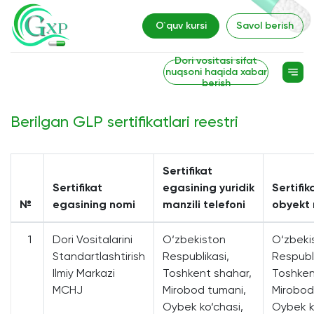
O`quv kursi
Savol berish
Dori vositasi sifat
nuqsoni haqida xabar
berish
Berilgan GLP sertifikatlari reestri
Sertifikat
Sertifikat
egasining yuridik
Sertifik
№
egasining nomi
manzili telefoni
obyekt 
1
Dori Vositalarini
O‘zbekiston
O‘zbeki
Standartlashtirish
Respublikasi,
Respubli
Ilmiy Markazi
Toshkent shahar,
Toshken
MCHJ
Mirobod tumani,
Mirobod
Oybek ko‘chasi,
Oybek k