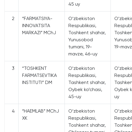
45 uy
2
“FARMATSIYA-
O‘zbekiston
O‘zbeki
INNOVATSITA
Respublikasi,
Respubli
MARKAZI” MChJ
Toshkent shahar,
Toshken
Yunusobod
Yunusob
tumani, 19-
19-mavz
mavze, 46-uy
3
“TOSHKENT
O’zbekiston
O’zbeki
FARMATSEVTIKA
Respublikasi,
Respubli
INSTITUTI” DM
Tashkent shahar,
Tashken
Oybek ko’chasi,
Oybek k
45-uy
uy
4
“HAEMLAB” MChJ
O‘zbekiston
O‘zbeki
XK
Respublikasi,
Respubli
Toshkent shahar,
Toshken