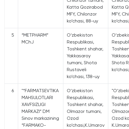
Chilonzor tumani,
Chilonz
Katta Qozirabod
Katta Q
MFY, Chilonzor
MFY, Chi
ko‘chasi, 88-uy
ko‘chasi
5
“METPHARM”
O‘zbekiston
O‘zbeki
MChJ
Respublikasi,
Respubli
Toshkent shahar,
Toshken
Yakkasaroy
Yakkasa
tumani, Shota
Shota R
Rustaveli
ko‘chasi
ko‘chasi, 138-uy
6
"“FARMATSEVTIKA
O‘zbekiston
"O‘zbek
MAHSULOTLARI
Respublikasi,
Respubli
XAVFSIZLIGI
Toshkent shahar,
Toshken
MARKAZI” DM
Olmazor tumani,
Olmazor
Sinov markazining
Ozod
Ozod ko
“FARMAKO-
ko‘chasi,K.Umarov
K.Umaro