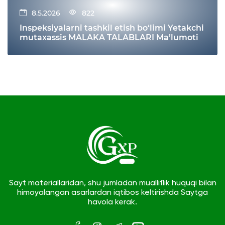
8.5.2026
822
Inspeksiyalarni tashkil etish bo‘limi Yetakchi
mutaxassis MALAKA TALABLARI Ma’lumoti
Sayt materiallaridan, shu jumladan mualliflik huquqi bilan
himoyalangan asarlardan iqtibos keltirishda Saytga
havola kerak.