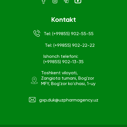
Kontakt
Tel: (+99855) 902-55-55
Tel: (+99855) 902-22-22
Ishonch telefoni:
(+99855) 902-13-35
Toshkent viloyati,
Zangiota tumani, Bog'zor
MFY, Bog'zor ko'chasi, 1-uy
gxp.duk@uzpharmagency.uz