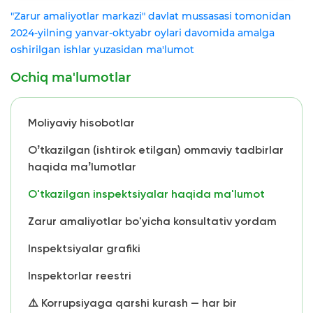
"Zarur amaliyotlar markazi" davlat mussasasi tomonidan
2024-yilning yanvar-oktyabr oylari davomida amalga
oshirilgan ishlar yuzasidan ma'lumot
Ochiq ma'lumotlar
Moliyaviy hisobotlar
Oʼtkazilgan (ishtirok etilgan) ommaviy tadbirlar
haqida maʼlumotlar
O'tkazilgan inspektsiyalar haqida ma'lumot
Zarur amaliyotlar bo'yicha konsultativ yordam
Inspektsiyalar grafiki
Inspektorlar reestri
⚠️ Korrupsiyaga qarshi kurash — har bir