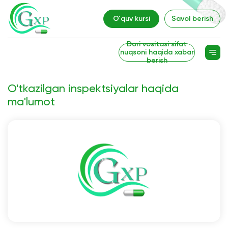
O`quv kursi
Savol berish
Dori vositasi sifat
nuqsoni haqida xabar
berish
O'tkazilgan inspektsiyalar haqida
ma'lumot