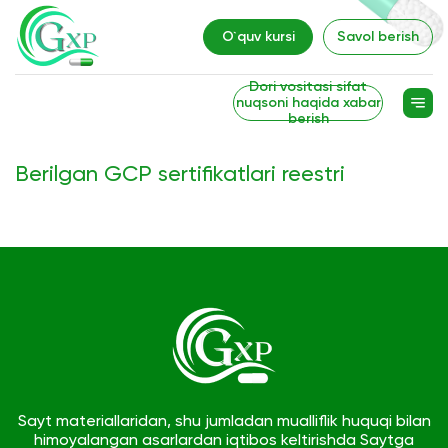
O`quv kursi
Savol berish
Dori vositasi sifat
nuqsoni haqida xabar
berish
Berilgan GCP sertifikatlari reestri
Sayt materiallaridan, shu jumladan mualliflik huquqi bilan
himoyalangan asarlardan iqtibos keltirishda Saytga