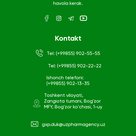
havola kerak.
Kontakt
Tel: (+99855) 902-55-55
Tel: (+99855) 902-22-22
Ishonch telefoni:
(+99855) 902-13-35
Toshkent viloyati,
Zangiota tumani, Bog'zor
MFY, Bog'zor ko'chasi, 1-uy
gxp.duk@uzpharmagency.uz