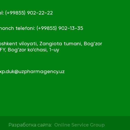
el: (+99855) 902-22-22
shonch telefoni: (+99855) 902-13-35
oshkent viloyati, Zangiota tumani, Bog'zor
FY, Bog'zor ko'chasi, 1-uy
xp.duk@uzpharmagency.uz
Разработка сайта:
Online Service Group