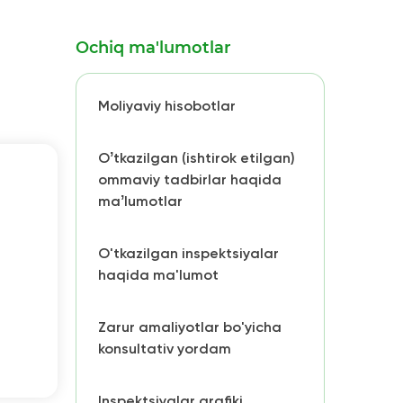
Ochiq ma'lumotlar
Moliyaviy hisobotlar
Oʼtkazilgan (ishtirok etilgan)
ommaviy tadbirlar haqida
maʼlumotlar
O'tkazilgan inspektsiyalar
haqida ma'lumot
Zarur amaliyotlar bo'yicha
konsultativ yordam
Inspektsiyalar grafiki