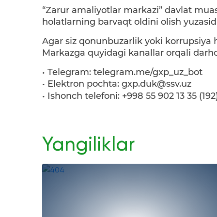
“Zarur amaliyotlar markazi” davlat muas
holatlarning barvaqt oldini olish yuzasid
Agar siz qonunbuzarlik yoki korrupsiya 
Markazga quyidagi kanallar orqali darho
• Telegram: telegram.me/gxp_uz_bot
• Elektron pochta:
gxp.duk@ssv.uz
• Ishonch telefoni: +998 55 902 13 35 (192
Yangiliklar