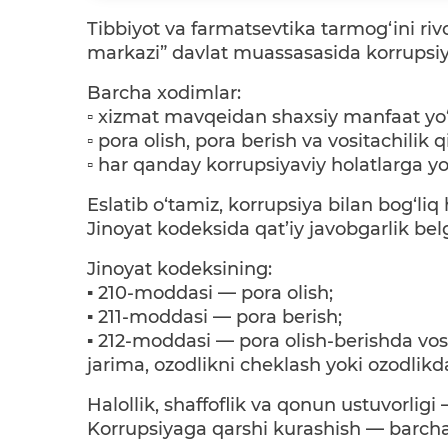
Tibbiyot va farmatsevtika tarmog‘ini rivo
markazi” davlat muassasasida korrupsiya
Barcha xodimlar:
▫️ xizmat mavqeidan shaxsiy manfaat yo‘
▫️ pora olish, pora berish va vositachilik 
▫️ har qanday korrupsiyaviy holatlarga yo
Eslatib o‘tamiz, korrupsiya bilan bog‘l
Jinoyat kodeksida qat’iy javobgarlik bel
Jinoyat kodeksining:
▪️ 210-moddasi — pora olish;
▪️ 211-moddasi — pora berish;
▪️ 212-moddasi — pora olish-berishda vos
jarima, ozodlikni cheklash yoki ozodlikd
Halollik, shaffoflik va qonun ustuvorligi
Korrupsiyaga qarshi kurashish — barc