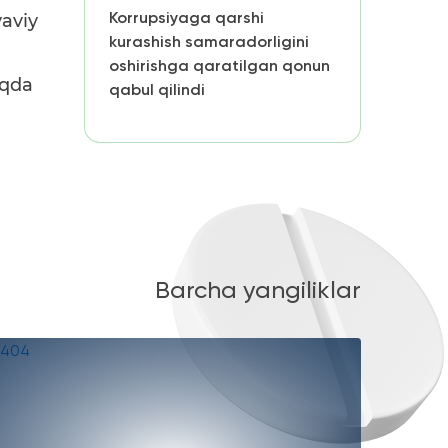
Korrupsiyaga qarshi
yaviy
kurashish samaradorligini
oshirishga qaratilgan qonun
aqda
qabul qilindi
Barcha yangiliklar