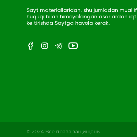
Sayt materiallaridan, shu jumladan muallifl
huquqi bilan himoyalangan asarlardan iqt
keltirishda Saytga havola kerak.
© 2024 Все права защищены