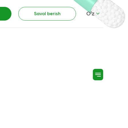
O’z
Savol berish