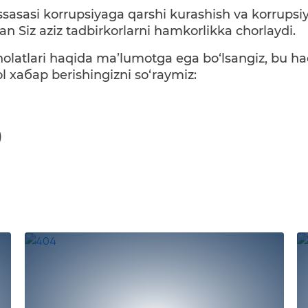
sasasi korrupsiyaga qarshi kurashish va korrupsi
an Siz aziz tadbirkorlarni hamkorlikka chorlaydi.
holatlari haqida ma’lumotga ega bo‘lsangiz, bu h
l хабар berishingizni so‘raymiz:
)