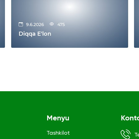
9.6.2026
475
Diqqa E'lon
Menyu
Kont
Tashkilot
T