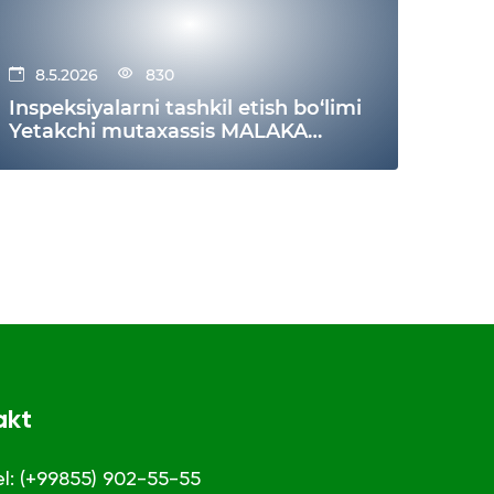
8.5.2026
830
Inspeksiyalarni tashkil etish bo‘limi
Yetakchi mutaxassis MALAKA
TALABLARI Ma’lumoti
akt
el: (+99855) 902-55-55