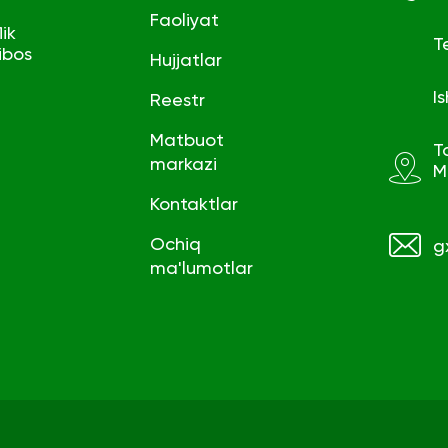
Faoliyat
ik
T
ibos
Hujjatlar
I
Reestr
Matbuot
T
markazi
M
Kontaktlar
Ochiq
g
ma'lumotlar