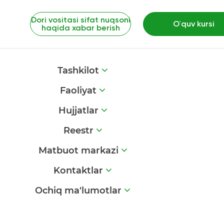
Dori vositasi sifat nuqsoni
O`quv kursi
haqida xabar berish
Tashkilot
Faoliyat
Hujjatlar
Reestr
Matbuot markazi
Kontaktlar
Ochiq ma'lumotlar