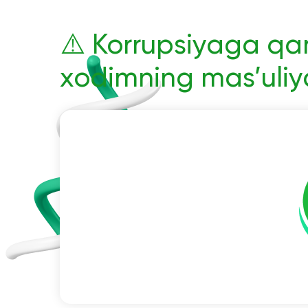
⚠️ Korrupsiyaga qar
xodimning mas’uliy