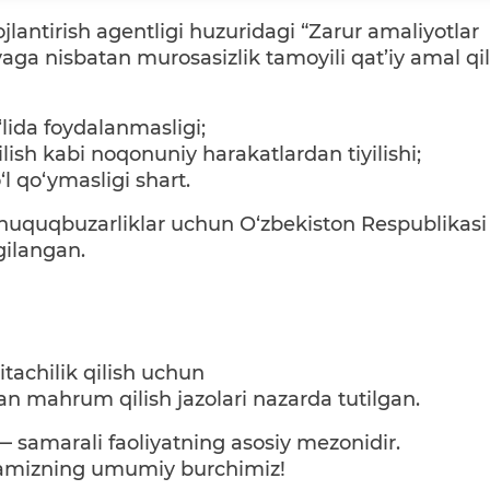
jlantirish agentligi huzuridagi “Zarur amaliyotlar
ga nisbatan murosasizlik tamoyili qat’iy amal qil
lida foydalanmasligi;
qilish kabi noqonuniy harakatlardan tiyilishi;
‘l qo‘ymasligi shart.
iq huquqbuzarliklar uchun O‘zbekiston Respublikasi
gilangan.
itachilik qilish uchun
an mahrum qilish jazolari nazarda tutilgan.
 — samarali faoliyatning asosiy mezonidir.
hamizning umumiy burchimiz!