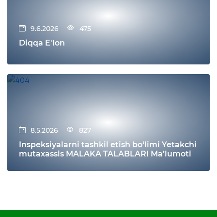
9.6.2026
475
Diqqa E'lon
8.5.2026
827
Inspeksiyalarni tashkil etish bo‘limi Yetakchi
mutaxassis MALAKA TALABLARI Ma’lumoti