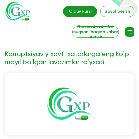
O`quv kursi
Savol berish
Dori vositasi sifat
nuqsoni haqida xabar
berish
Korruptsiyaviy xavf-xatarlarga eng koʼp
moyil boʼlgan lavozimlar roʼyxati