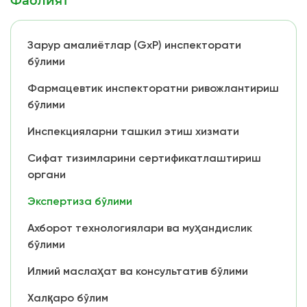
Фаолият
Зарур амалиётлар (GxP) инспекторати
бўлими
Фармацевтик инспекторатни ривожлантириш
бўлими
Инспекцияларни ташкил этиш хизмати
Сифат тизимларини сертификатлаштириш
органи
Экспертиза бўлими
Ахборот технологиялари ва муҳандислик
бўлими
Илмий маслаҳат ва консультатив бўлими
Халқаро бўлим