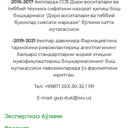
-
2016-2017
йилларда ССВ Дори воситалари ва
тиббий техника сифатини назорат қилиш Бош
бошқармаси “Дори воситалари ва тиббий
буюмлар сиёсати маркази” бўлими катта
мутахассиси
-
2019-2021
йиллар давомида Фармацевтика
тармоғини ривожлантириш агентлигининг
Халқаро стандартларни жорий этишни
мувофиқлаштириш бошқармасининг бош
мутахассиси лавозимларида ўз фаолиятини
юритган.
Тел: +99871 203-30-32 / 191
E-mail: gxp.duk@ssv.uz
Экспертиза бўлими