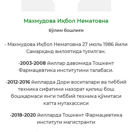
Махмудова Иқбол Нематовна
Бўлим бошлиғи
- Махмудова Иқбол Нематовна 27 июль 1986 йили
Самарқанд вилоятида туғилган.
-
2003-2008
йиллар давомида Тошкент
Фармацевтика институтини талабаси.
-
2012-2016
йилларда Дори воситалари ва тиббий
техника сифатини назорат қилиш бош
бошқармаси янги тиббий техника қўмитаси
катта мутахассиси
-
2018-2020
йилларда Тошкент Фармацевтика
институти магистранти