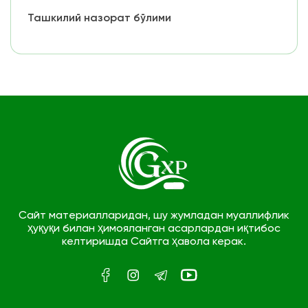
Ташкилий назорат бўлими
Сайт материалларидан, шу жумладан муаллифлик
ҳуқуқи билан ҳимояланган асарлардан иқтибос
келтиришда Сайтга ҳавола керак.