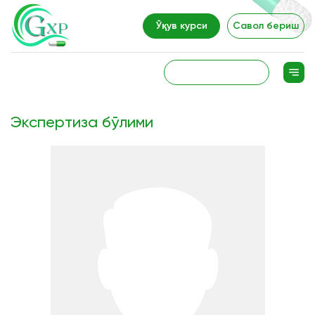
Ўқув курси
Савол бериш
Экспертиза бўлими