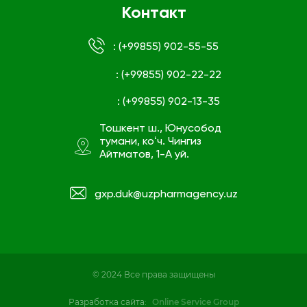
Контакт
: (+99855) 902-55-55
: (+99855) 902-22-22
: (+99855) 902-13-35
Тошкент ш., Юнусобод
тумани, коʻч. Чингиз
Айтматов, 1-А уй.
gxp.duk@uzpharmagency.uz
© 2024 Все права защищены
Разработка сайта:
Online Service Group