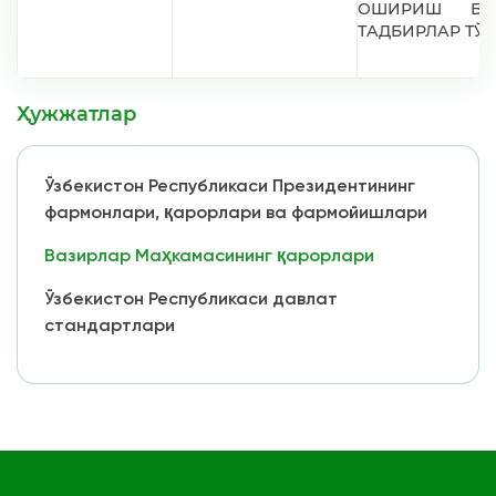
ОШИРИШ БЎ
ТАДБИРЛАР ТЎ
Ҳужжатлар
Ўзбекистон Республикаси Президентининг
фармонлари, қарорлари ва фармойишлари
Вазирлар Маҳкамасининг қарорлари
Ўзбекистон Республикаси давлат
стандартлари