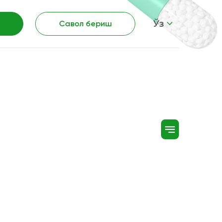
Ўз
Савол бериш