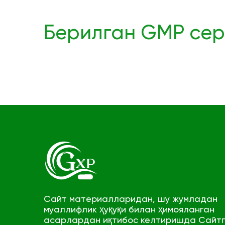
Берилган GMP сер
Сайт материалларидан, шу жумладан
муаллифлик ҳуқуқи билан ҳимояланган
асарлардан иқтибос келтиришда Сайт