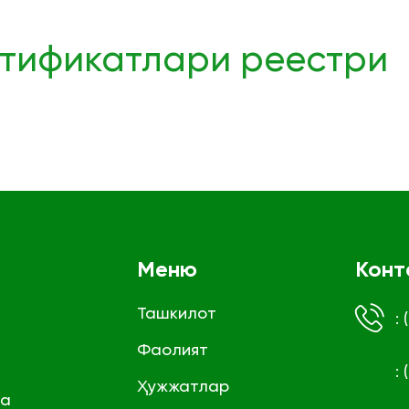
тификатлари реестри
Меню
Конт
Ташкилот
:
Фаолият
:
Ҳужжатлар
га