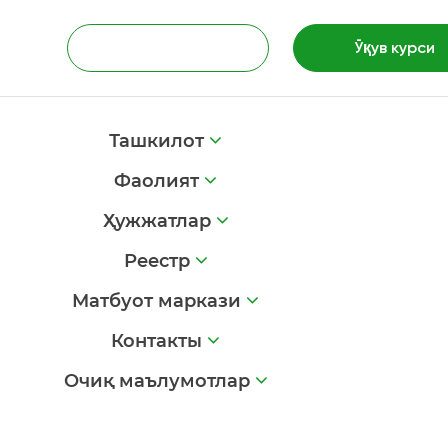
Ўқув курси
Ташкилот
Фаолият
Ҳужжатлар
Реестр
Матбуот маркази
Контакты
Очиқ маълумотлар