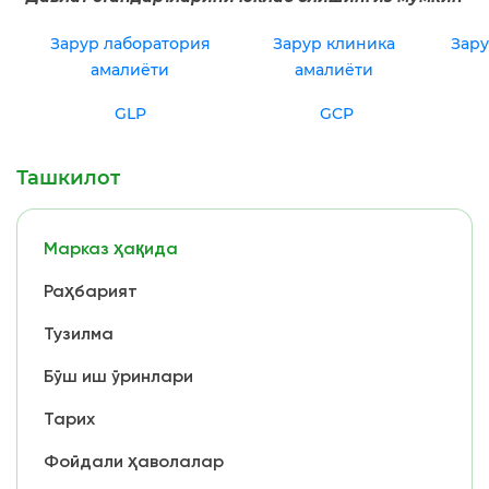
Зарур лаборатория
Зарур клиника
Зар
амалиёти
амалиёти
GLP
GCP
Ташкилот
Марказ ҳақида
Раҳбарият
Тузилма
Бўш иш ўринлари
Тарих
Фойдали ҳаволалар