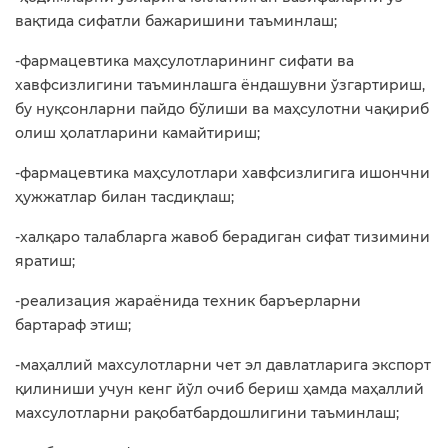
вақтида сифатли бажаришини таъминлаш;
-фармацевтика маҳсулотларининг сифати ва
хавфсизлигини таъминлашга ёндашувни ўзгартириш,
бу нуқсонларни пайдо бўлиши ва маҳсулотни чақириб
олиш ҳолатларини камайтириш;
-фармацевтика маҳсулотлари хавфсизлигига ишончни
ҳужжатлар билан тасдиқлаш;
-халқаро талабларга жавоб берадиган сифат тизимини
яратиш;
-реализация жараёнида техник баръерларни
бартараф этиш;
-маҳаллий махсулотларни чет эл давлатларига экспорт
қилиниши учун кенг йўл очиб бериш ҳамда маҳаллий
махсулотларни рақобатбардошлигини таъминлаш;