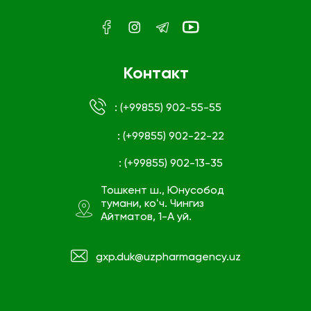
Контакт
: (+99855) 902-55-55
: (+99855) 902-22-22
: (+99855) 902-13-35
Тошкент ш., Юнусобод
тумани, коʻч. Чингиз
Айтматов, 1-А уй.
gxp.duk@uzpharmagency.uz