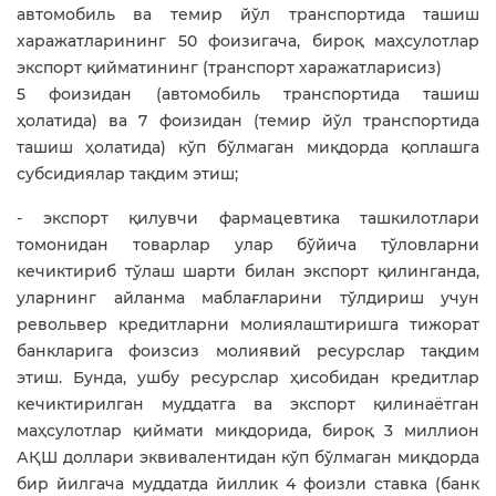
автомобиль ва темир йўл транспортида ташиш
харажатларининг 50 фоизигача, бироқ маҳсулотлар
экспорт қийматининг (транспорт харажатларисиз)
5 фоизидан (автомобиль транспортида ташиш
ҳолатида) ва 7 фоизидан (темир йўл транспортида
ташиш ҳолатида) кўп бўлмаган миқдорда қоплашга
субсидиялар тақдим этиш;
- экспорт қилувчи фармацевтика ташкилотлари
томонидан товарлар улар бўйича тўловларни
кечиктириб тўлаш шарти билан экспорт қилинганда,
уларнинг айланма маблағларини тўлдириш учун
револьвер кредитларни молиялаштиришга тижорат
банкларига фоизсиз молиявий ресурслар тақдим
этиш. Бунда, ушбу ресурслар ҳисобидан кредитлар
кечиктирилган муддатга ва экспорт қилинаётган
маҳсулотлар қиймати миқдорида, бироқ 3 миллион
АҚШ доллари эквивалентидан кўп бўлмаган миқдорда
бир йилгача муддатда йиллик 4 фоизли ставка (банк