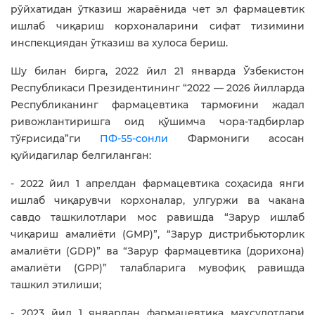
рўйхатидан ўтказиш жараёнида чет эл фармацевтик
ишлаб чиқариш корхоналарини сифат тизимини
инспекциядан ўтказиш ва хулоса бериш.
Шу билан бирга, 2022 йил 21 январда Ўзбекистон
Республикаси Президентининг “2022 — 2026 йилларда
Республиканинг фармацевтика тармоғини жадал
ривожлантиришга оид қўшимча чора-тадбирлар
тўғрисида”ги
ПФ-55-сонли
Фармониги асосан
қуйидагилар белгиланган:
- 2022 йил 1 апрелдан фармацевтика соҳасида янги
ишлаб чиқарувчи корхоналар, улгуржи ва чакана
савдо ташкилотлари мос равишда “Зарур ишлаб
чиқариш амалиёти (GMP)”, “Зарур дистрибьюторлик
амалиёти (GDP)” ва “Зарур фармацевтика (дорихона)
амалиёти (GPP)” талабларига мувофиқ равишда
ташкил этилиши;
- 2023 йил 1 январдан фармацевтика маҳсулотлари