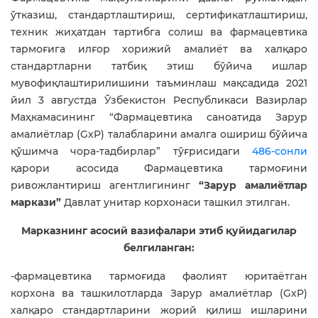
ўтказиш, стандартлаштириш, сертификатлаштириш,
техник жиҳатдан тартибга солиш ва фармацевтика
тармоғига илғор хорижий амалиёт ва халқаро
стандартларни татбиқ этиш бўйича ишлар
мувофиқлаштирилишини таъминлаш мақсадида 2021
йил 3 августда Ўзбекистон Республикаси Вазирлар
Маҳкамасининг “Фармацевтика саноатида Зарур
амалиётлар (GxP) талабларини амалга ошириш бўйича
қўшимча чора-тадбирлар” тўғрисидаги
486-сонли
қарори асосида Фармацевтика тармоғини
ривожлантириш агентлигининг
“Зарур амалиётлар
маркази”
Давлат унитар корхонаси ташкил этилган.
Марказнинг асосий вазифалари этиб қуйидагилар
белгиланган:
-фармацевтика тармоғида фаолият юритаётган
корхона ва ташкилотларда Зарур амалиётлар (GxP)
халқаро стандартларини жорий қилиш ишларини