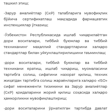
ташкил этиш;
-Зарур амалиётлар (GxP) талабларига мувофиқлик
бўйича сертификатлаш мақсадида фармацевтик
инспекциялар ўтказиш;
-Ўзбекистон Республикасида ишлаб чиқарилаётган
дори воситалари, тиббий буюмлар ва тиббий
техниканинг маҳаллий стандартларини халқаро
стандартлар билан уйғунлаштирилишини таъминлаш;
-дори воситалари, тиббий буюмлар ва тиббий
техникани яратиш, ишлаб чиқариш, муомаласини
тартибга солиш, сифатини назорат қилиш, техник
жиҳатдан тартибга солиш жараёнларига халқаро «ISO»
сифат менежменти тизимини ва Зарур амалиётлар
(GxP) қоидаларини жорий қилиш соҳасида халқаро
ҳамкорликни мувофиқлаштириш;
-дори воситаларини ўрнатилган тартибда давлат