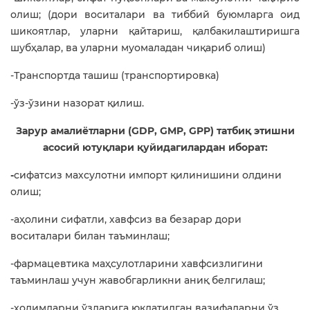
олиш; (дори воситалари ва тиббий буюмларга оид
шикоятлар, уларни қайтариш, қалбакилаштиришга
шубҳалар, ва уларни муомаладан чиқариб олиш)
-Транспортда ташиш (транспортировка)
-ўз-ўзини назорат қилиш.
Зарур амалиётларни (GDP, GMP, GPP) татбиқ этишни
асосий ютуқлари қуйидагилардан иборат:
-
сифатсиз махсулотни импорт қилинишини олдини
олиш;
-аҳолини сифатли, хавфсиз ва безарар дори
воситалари билан таъминлаш;
-фармацевтика маҳсулотларини хавфсизлигини
таъминлаш учун жавобгарликни аниқ белгилаш;
-ҳодимларни ўзларига юклатилган вазифаларни ўз