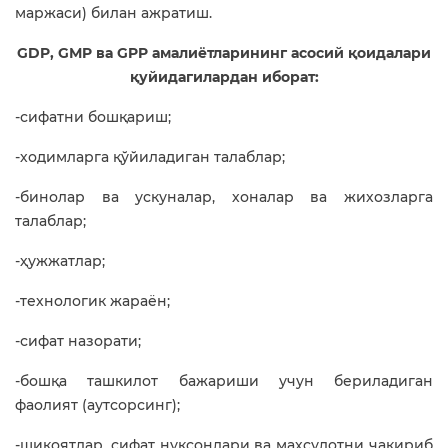
маржаси) билан ажратиш.
GDP, GМP ва GPP амалиётларининг асосий қоидалари
қуйидагилардан иборат:
-сифатни бошқариш;
-ходимларга қўйиладиган талаблар;
-бинолар ва ускуналар, хоналар ва жихозларга
талаблар;
-ҳужжатлар;
-технологик жараён;
-сифат назорати;
-бошқа ташкилот бажариши учун бериладиган
фаолият (аутсорсинг);
-шикоятлар, сифат нуқсонлари ва махсулотни чақириб