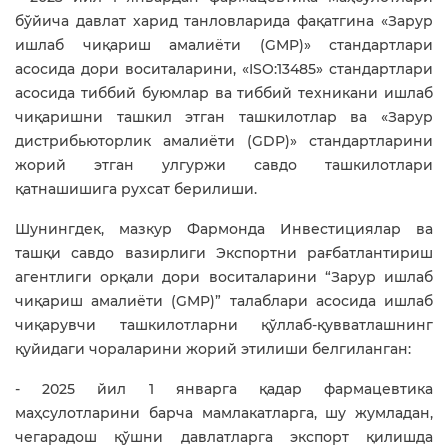
бўйича давлат харид танловларида фақатгина «Зарур
ишлаб чиқариш амалиёти (GMP)» стандартлари
асосида дори воситаларини, «ISO:13485» стандартлари
асосида тиббий буюмлар ва тиббий техникани ишлаб
чиқаришни ташкил этган ташкилотлар ва «Зарур
дистрибьюторлик амалиёти (GDP)» стандартларини
жорий этган улгуржи савдо ташкилотлари
қатнашишига рухсат берилиши.
Шунингдек, мазкур Фармонда Инвестициялар ва
ташқи савдо вазирлиги Экспортни рағбатлантириш
агентлиги орқали дори воситаларини “Зарур ишлаб
чиқариш амалиёти (GMP)” талаблари асосида ишлаб
чиқарувчи ташкилотларни қўллаб-қувватлашнинг
қуйидаги чораларини жорий этилиши белгиланган:
- 2025 йил 1 январга қадар фармацевтика
маҳсулотларини барча мамлакатларга, шу жумладан,
чегарадош қўшни давлатларга экспорт қилишда