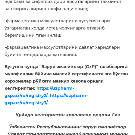
-қалбаки ва сифатсиз дори воситаларини таъминот
занжирига кириш хавфи олди олиш;
-фармацевтика маҳсулотларини хусусиятлари
ўзгармаган холда истеъмолчиларга етказиб
берилишини таъминлаш;
-фармацевтика маҳсулотларини давлат харидлари
бўйича тендерларда қатнашиш.
Бугунги кунда “Зарур амалиётлар (GxP)” талабларига
мувофиқлик бўйича миллий сертификатга эга бўлган
корхоналар рўйхати мазкур ҳавола орқали
келтирилган:
https://uzpharm-
gxp.uz/ru/registry2/
https://uzpharm-
gxp.uz/ru/registry3/
Қуйида келтирилган ҳаволалар орқали Сиз
Ўзбекистон Республикасининг зарур амалиётлар
Давлат стандартларини юклаб олишингиз мумкин