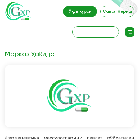
Ўқув курси
Савол бериш
Марказ ҳақида
Фармацевтика маҳсулотларини давлат рўйхатидан