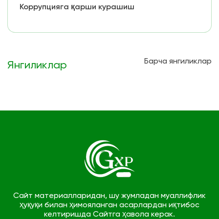
Коррупцияга қарши курашиш
Барча янгиликлар
Янгиликлар
Сайт материалларидан, шу жумладан муаллифлик
ҳуқуқи билан ҳимояланган асарлардан иқтибос
келтиришда Сайтга ҳавола керак.