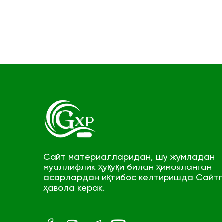
Сайт материалларидан, шу жумладан
муаллифлик ҳуқуқи билан ҳимояланган
асарлардан иқтибос келтиришда Сайт
ҳавола керак.