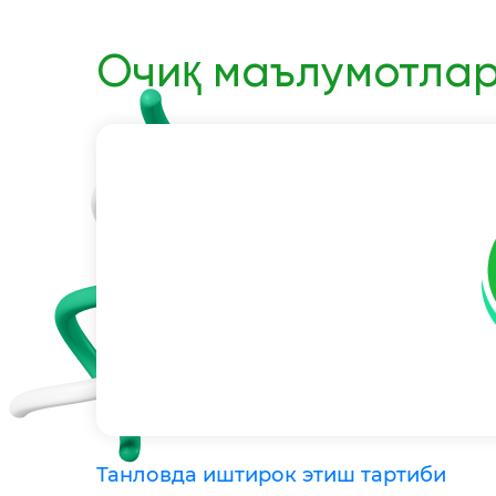
Очиқ маълумотла
Танловда иштирок этиш тартиби