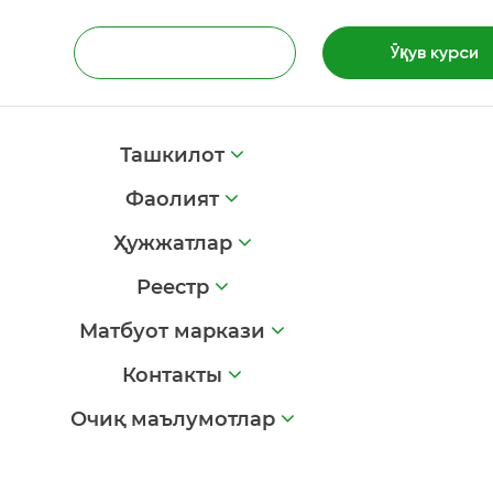
Ўқув курси
Ташкилот
Фаолият
Ҳужжатлар
Реестр
Матбуот маркази
Контакты
Очиқ маълумотлар