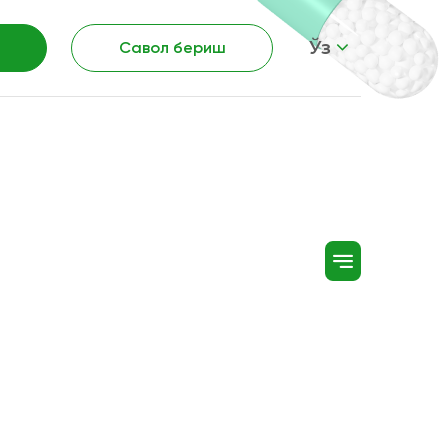
Ўз
Савол бериш