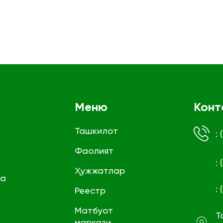
Меню
Конт
Ташкилот
:
Фаолият
:
Ҳужжатлар
га
:
Реестр
Матбуот
Т
маркази