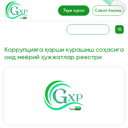
Ўқув курси
Савол бериш
Коррупцияга қарши курашиш соҳасига
оид меёрий ҳужжатлар реестри