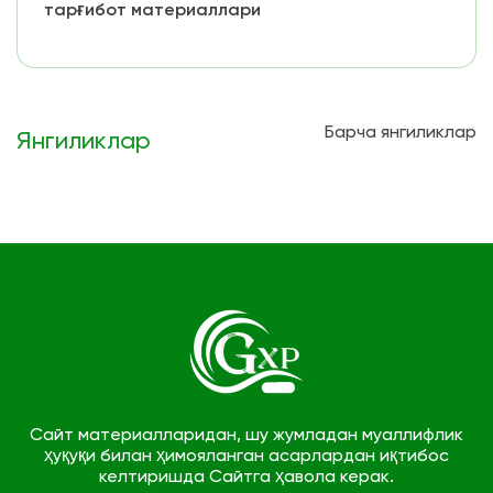
тарғибот материаллари
Барча янгиликлар
Янгиликлар
Сайт материалларидан, шу жумладан муаллифлик
ҳуқуқи билан ҳимояланган асарлардан иқтибос
келтиришда Сайтга ҳавола керак.