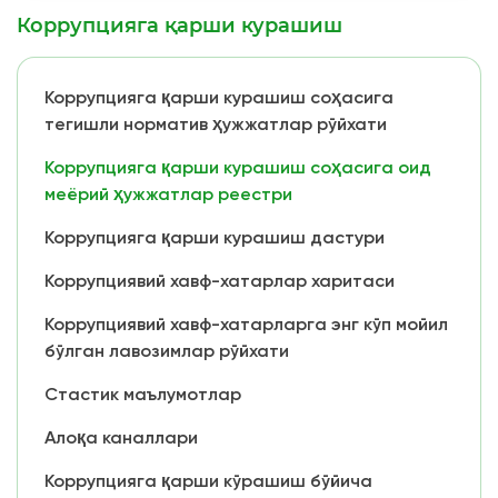
Коррупцияга қарши курашиш
Коррупцияга қарши курашиш соҳасига
тегишли норматив ҳужжатлар рўйхати
Коррупцияга қарши курашиш соҳасига оид
меёрий ҳужжатлар реестри
Коррупцияга қарши курашиш дастури
Коррупциявий хавф-хатарлар харитаси
Коррупциявий хавф-хатарларга энг кўп мойил
бўлган лавозимлар рўйхати
Стастик маълумотлар
Алоқа каналлари
Коррупцияга қарши кўрашиш бўйича