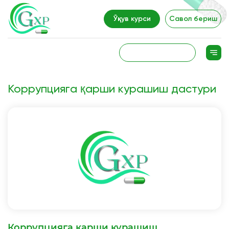
Ўқув курси
Савол бериш
Коррупцияга қарши курашиш дастури
Коррупцияга қарши курашиш