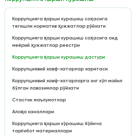
Коррупцияга қарши курашиш соҳасига
тегишли норматив ҳужжатлар рўйхати
Коррупцияга қарши курашиш соҳасига оид
меёрий ҳужжатлар реестри
Коррупцияга қарши курашиш дастури
Коррупциявий хавф-хатарлар харитаси
Коррупциявий хавф-хатарларга энг кўп мойил
бўлган лавозимлар рўйхати
Стастик маълумотлар
Алоқа каналлари
Коррупцияга қарши кўрашиш бўйича
тарғибот материаллари