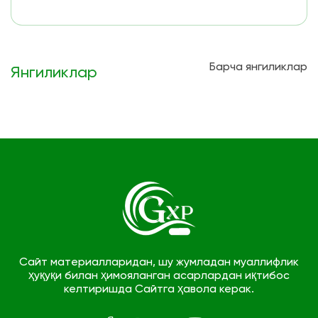
Барча янгиликлар
Янгиликлар
Сайт материалларидан, шу жумладан муаллифлик
ҳуқуқи билан ҳимояланган асарлардан иқтибос
келтиришда Сайтга ҳавола керак.