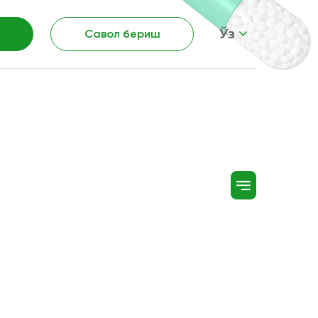
Ўз
Савол бериш