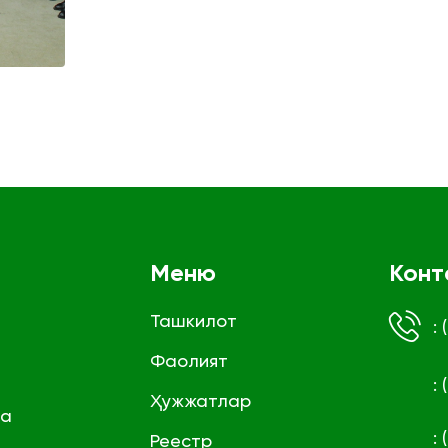
Меню
Конт
Ташкилот
:
Фаолият
:
Ҳужжатлар
га
:
Реестр