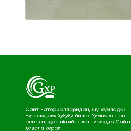
Сайт материалларидан, шу жумладан
муаллифлик ҳуқуқи билан ҳимояланган
асарлардан иқтибос келтиришда Сайт
ҳавола керак.