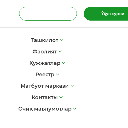
Ўқув курси
Ташкилот
Фаолият
Ҳужжатлар
Реестр
Матбуот маркази
Контакты
Очиқ маълумотлар