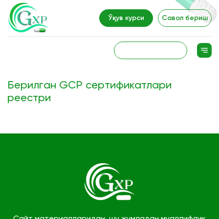
Ўқув курси
Савол бериш
Берилган GCP сертификатлари
реестри
Сайт материалларидан, шу жумладан муаллифлик