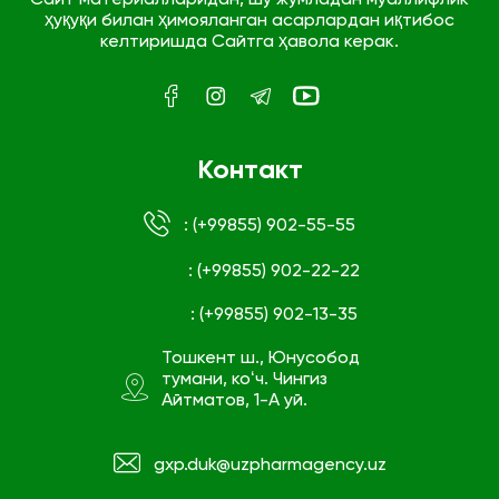
ҳуқуқи билан ҳимояланган асарлардан иқтибос
келтиришда Сайтга ҳавола керак.
Контакт
: (+99855) 902-55-55
: (+99855) 902-22-22
: (+99855) 902-13-35
Тошкент ш., Юнусобод
тумани, коʻч. Чингиз
Айтматов, 1-А уй.
gxp.duk@uzpharmagency.uz