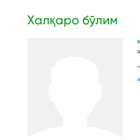
Халқаро бўлим
Х
+