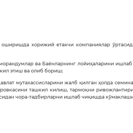
а оширишда хорижий етакчи компаниялар ўртасид
морандумлар ва Баёнларнинг лойиҳаларини ишлаб
кил этиш ва олиб бориш;
давлат мутахассисларини жалб қилган ҳолда семин
ировкасини ташкил килиш, тармоқни ривожлантир
асидан чора-тадбирларни ишлаб чиқишда кўмаклаш