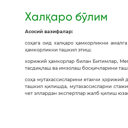
Халқаро бўлим
Асосий вазифалар:
соҳага оид халқаро ҳамкорликни амалг
ҳамкорликни ташкил этиш;
хорижий ҳамкорлар билан Битимлар, Ме
тасдиқлаш ва имзолаш босқичларини таш
соҳа мутахассисларини етакчи ҳорижий 
ташкил қилишда, мутахассисларни стаж
чет эллардан экспертлар жалб қилиш юз