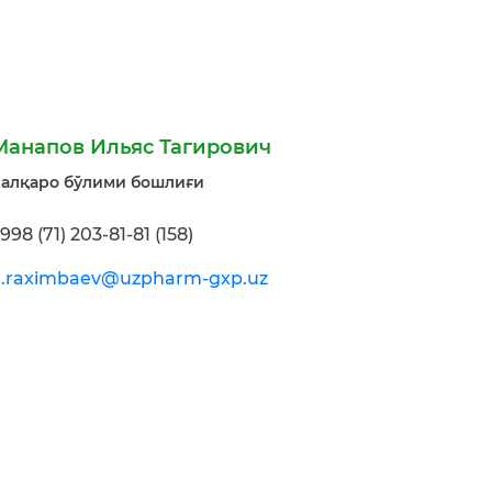
Манапов Ильяс Тагирович
алқаро бўлими бошлиғи
998 (71) 203-81-81 (158)
a.raximbaev@uzpharm-gxp.uz