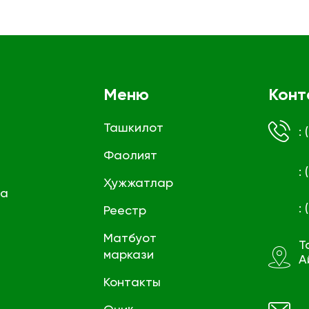
Меню
Конт
Ташкилот
:
Фаолият
:
Ҳужжатлар
га
:
Реестр
Матбуот
Т
маркази
А
Контакты