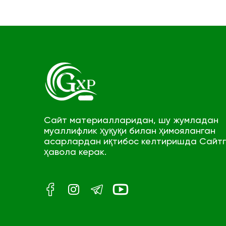
Сайт материалларидан, шу жумладан
муаллифлик ҳуқуқи билан ҳимояланган
асарлардан иқтибос келтиришда Сайт
ҳавола керак.