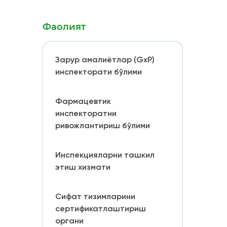
Фаолият
Зарур амалиётлар (GxP)
инспекторати бўлими
Фармацевтик
инспекторатни
ривожлантириш бўлими
Инспекцияларни ташкил
этиш хизмати
Сифат тизимларини
сертификатлаштириш
органи