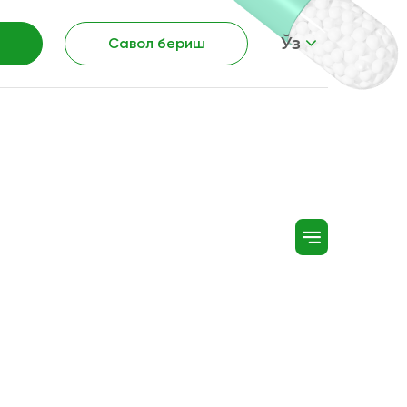
Ўз
Савол бериш