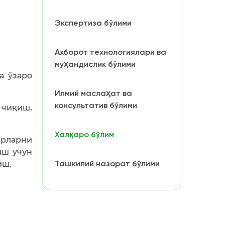
Экспертиза бўлими
Ахборот технологиялари ва
муҳандислик бўлими
а ўзаро
Илмий маслаҳат ва
консультатив бўлими
 чиқиш,
Халқаро бўлим
арларни
иш учун
Ташкилий назорат бўлими
иш.