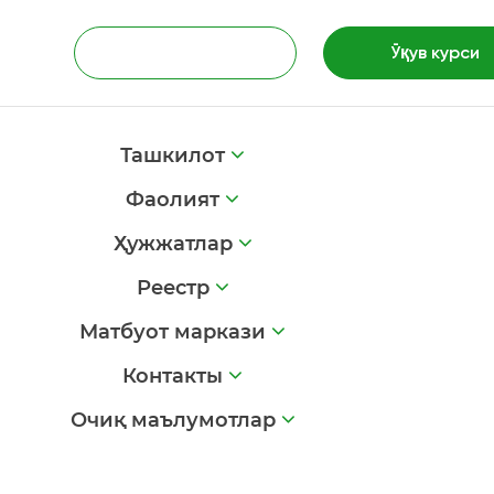
Ўқув курси
Ташкилот
Фаолият
Ҳужжатлар
Реестр
Матбуот маркази
Контакты
Очиқ маълумотлар