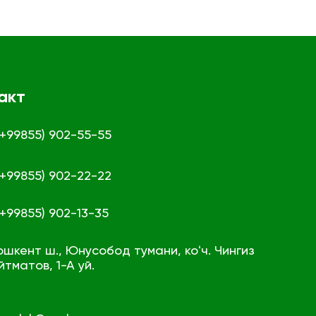
акт
 (+99855) 902-55-55
 (+99855) 902-22-22
 (+99855) 902-13-35
ошкент ш., Юнусобод тумани, коʻч. Чингиз
йтматов, 1-А уй.