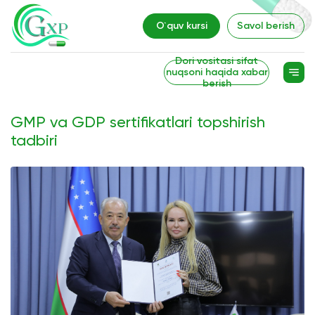
O`quv kursi
Savol berish
Dori vositasi sifat
nuqsoni haqida xabar
berish
GMP va GDP sertifikatlari topshirish
tadbiri