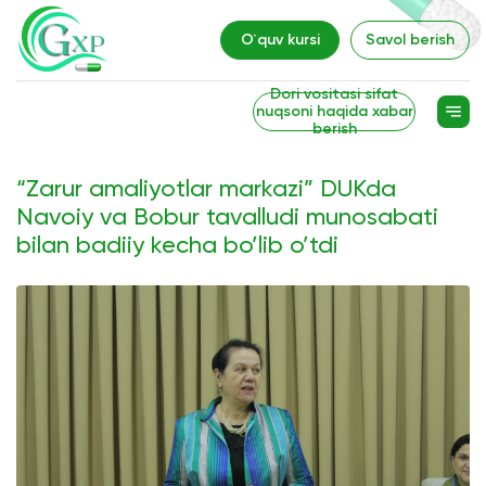
O`quv kursi
Savol berish
Dori vositasi sifat
nuqsoni haqida xabar
berish
“Zarur amaliyotlar markazi” DUKda
Navoiy va Bobur tavalludi munosabati
bilan badiiy kecha bo’lib o’tdi