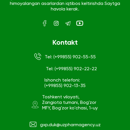
himoyalangan asarlardan iqtibos keltirishda Saytga
havola kerak.
Kontakt
Tel: (+99855) 902-55-55
Tel: (+99855) 902-22-22
Ishonch telefoni:
(+99855) 902-13-35
Toshkent viloyati,
Zangiota tumani, Bog'zor
MFY, Bog'zor ko'chasi, 1-uy
gxp.duk@uzpharmagency.uz