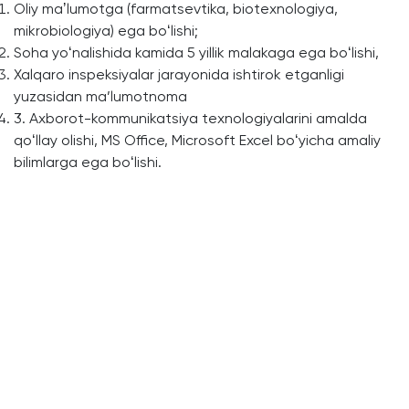
Oliy maʼlumotga (farmatsevtika, biotexnologiya,
mikrobiologiya) ega boʻlishi;
Soha yoʻnalishida kamida 5 yillik malakaga ega boʻlishi,
Xalqaro inspeksiyalar jarayonida ishtirok etganligi
yuzasidan ma’lumotnoma
3. Axborot-kommunikatsiya texnologiyalarini amalda
qoʻllay olishi, MS Office, Microsoft Excel boʻyicha amaliy
bilimlarga ega boʻlishi.