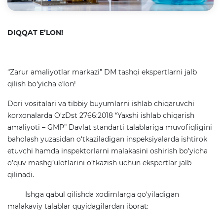
DIQQAT E’LON!
“Zarur amaliyotlar markazi” DM tashqi ekspertlarni jalb
qilish bo‘yicha eʼlon!
Dori vositalari va tibbiy buyumlarni ishlab chiqaruvchi
korxonalarda O‘zDst 2766:2018 “Yaxshi ishlab chiqarish
amaliyoti – GMP” Davlat standarti talablariga muvofiqligini
baholash yuzasidan o‘tkaziladigan inspeksiyalarda ishtirok
etuvchi hamda inspektorlarni malakasini oshirish bo’yicha
o’quv mashg’ulotlarini o’tkazish uchun ekspertlar jalb
qilinadi.
Ishga qabul qilishda xodimlarga qo‘yiladigan
malakaviy talablar quyidagilardan iborat: