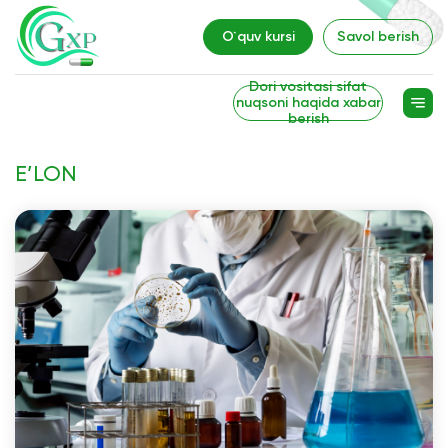
O`quv kursi
Savol berish
Dori vositasi sifat
nuqsoni haqida xabar
berish
E’LON